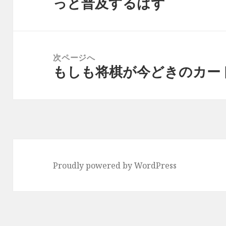
っと普及するはず
ビ
の
ゲ
投
ー
稿:
シ
次ページへ
ョ
もしも将棋が今どきのカー
次
ン
の
投
稿:
Proudly powered by WordPress