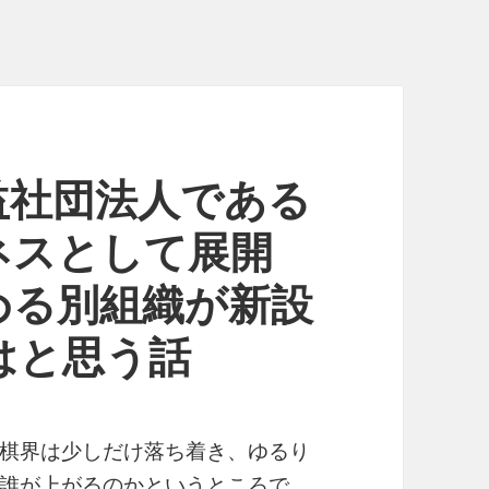
益社団法人である
ネスとして展開
める別組織が新設
はと思う話
棋界は少しだけ落ち着き、ゆるり
誰が上がるのかというところで、