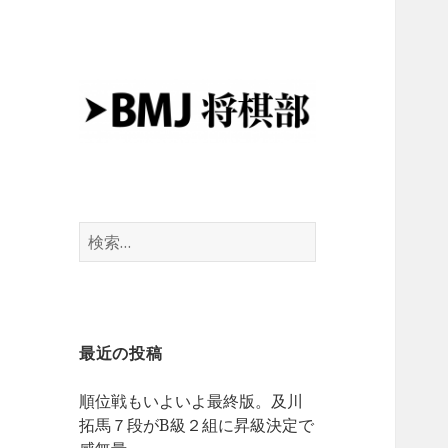
BMJの将棋部がお届けする将棋
BMJ将棋
に関するブログです
検
索:
最近の投稿
順位戦もいよいよ最終版。及川
拓馬７段がB級２組に昇級決定で