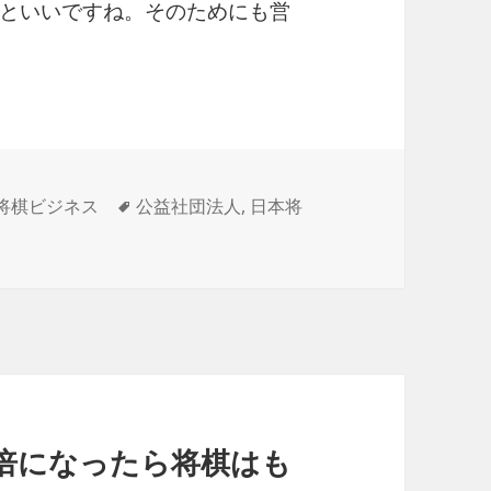
といいですね。そのためにも営
タ
将棋ビジネス
公益社団法人
,
日本将
グ
0倍になったら将棋はも