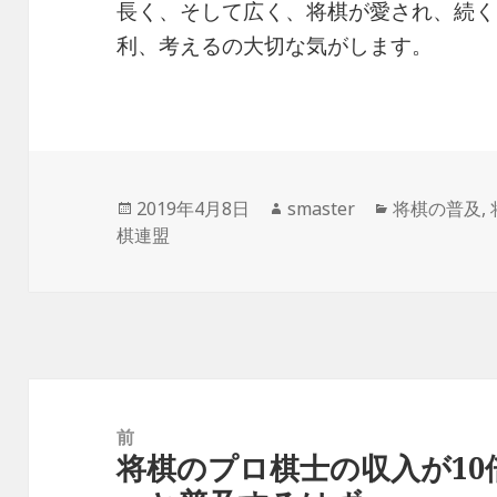
長く、そして広く、将棋が愛され、続く
利、考えるの大切な気がします。
投
作
カ
2019年4月8日
smaster
将棋の普及
,
稿
成
テ
棋連盟
日:
者
ゴ
リ
ー
投
稿
前
将棋のプロ棋士の収入が1
ナ
前